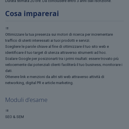
Durata stimata 20 ore. Da concludere entro 3 anni dall’iscrizione.
Cosa imparerai
Ottimizzare la tua presenza sui motori di ricerca per incrementare
traffico di utenti interessati ai tuoi prodotti e servizi.
Scegliere le parole chiave al fine di ottimizzare il tuo sito web e
identificare il tuo target di utenza attraverso strumenti ad hoc.
Scalare Google per posizionarti tra i primi risultati: essere trovato più
velocemente dai potenziali clienti faciliterà il tuo business; monitorare i
dati.
Ottenere link e menzioni da altri siti web attraverso attività di
networking, digital PR e article marketing.
Moduli d’esame
SEO & SEM