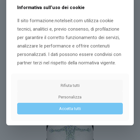
Informativa sull’uso dei cookie
Il sito formazione.notelseit.com utilizza cookie
tecnici, analitici e, previo consenso, di profilazione
per garantire il corretto funzionamento dei servizi,
analizzare le performance e offrire contenuti
personalizzati. I dati possono essere condivisi con
partner terzi nel rispetto della normativa vigente.
EIPASS Pubblica Amministrazione
EIPASS Pubblica Amministrazione
è la certificazione destinata
Rifiuta tutti
a tutti i dipendenti pubblici che, in linea con le ultime normative
ministeriali in materia, fornisce e certifica le competenze
Personalizza
indispensabili per operare in modo produttivo nel settore.
Accetta tutti