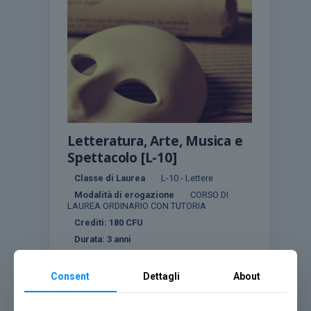
Letteratura, Arte, Musica e
Spettacolo [L-10]
Classe di Laurea
L-10 - Lettere
Modalità di erogazione
CORSO DI
LAUREA ORDINARIO CON TUTORIA
Crediti:
180
CFU
Durata:
3 anni
Consent
Dettagli
About