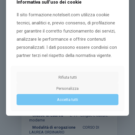
Informativa sull’uso dei cookie
Dettagli corso
Il sito formazione.notelseit.com utilizza cookie
tecnici, analitici e, previo consenso, di profilazione
per garantire il corretto funzionamento dei servizi,
analizzare le performance e offrire contenuti
personalizzati. I dati possono essere condivisi con
partner terzi nel rispetto della normativa vigente.
Rifiuta tutti
Personalizza
Lingue e Culture Europee e
Accetta tutti
del Resto del Mondo [L-11]
Classe di Laurea
L-11 - Lingue e culture
moderne
Modalità di erogazione
CORSO DI
LAUREA ORDINARIO