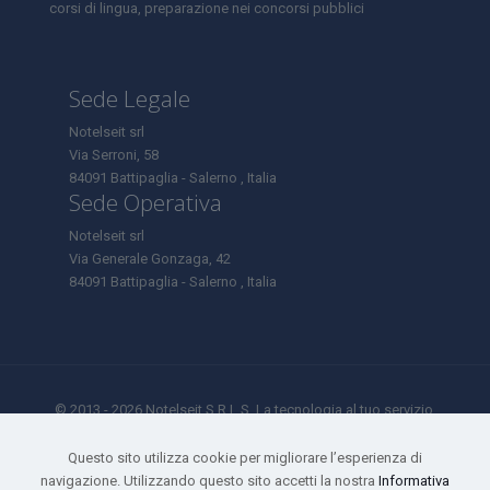
corsi di lingua, preparazione nei concorsi pubblici
Sede Legale
Notelseit srl
Via Serroni, 58
84091 Battipaglia - Salerno , Italia
Sede Operativa
Notelseit srl
Via Generale Gonzaga, 42
84091 Battipaglia - Salerno , Italia
© 2013 - 2026 Notelseit S.R.L.S. La tecnologia al tuo servizio.
Tutti i diritti riservati.
Sede Legale Via Serroni 58 - Battipaglia ( SA) - 84091 Tel: 0828
Questo sito utilizza cookie per migliorare l’esperienza di
1995972 Cell: 327 85 85 275
navigazione. Utilizzando questo sito accetti la nostra
Informativa