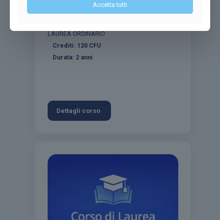
Accetta tutti
Classe di Laurea
LM-51 – Psicologia
Modalità di erogazione
CORSO DI
LAUREA ORDINARIO
Crediti:
120
CFU
Durata:
2 anni
Dettagli corso