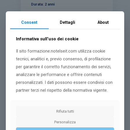
Durata:
2 anni
Consent
Dettagli
About
Dettagli corso
Informativa sull’uso dei cookie
Il sito formazione.notelseit.com utilizza cookie
tecnici, analitici e, previo consenso, di profilazione
per garantire il corretto funzionamento dei servizi,
analizzare le performance e offrire contenuti
personalizzati. I dati possono essere condivisi con
partner terzi nel rispetto della normativa vigente.
Rifiuta tutti
Personalizza
Psicologia [LM-51]