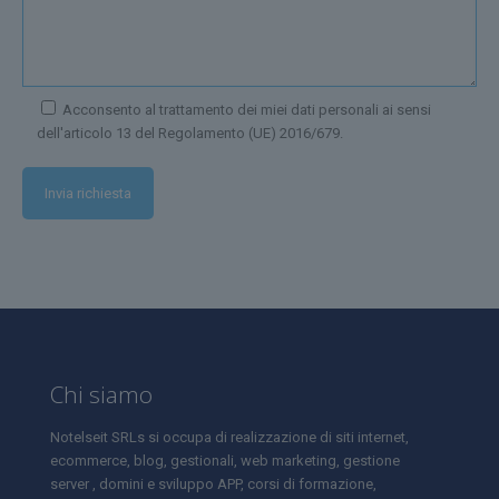
Acconsento al trattamento dei miei dati personali ai sensi
dell'articolo 13 del Regolamento (UE) 2016/679.
Chi siamo
Notelseit SRLs si occupa di realizzazione di siti internet,
ecommerce, blog, gestionali, web marketing, gestione
server , domini e sviluppo APP, corsi di formazione,