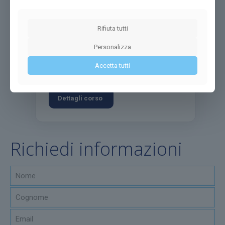
Modalità di erogazione
CORSO DI
LAUREA ORDINARIO
Rifiuta tutti
Crediti:
180
CFU
Durata:
3 anni
Personalizza
Accetta tutti
Dettagli corso
Richiedi informazioni