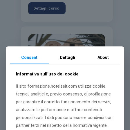
Dettagli corso
Consent
Dettagli
About
Informativa sull’uso dei cookie
Il sito formazione.notelseit.com utilizza cookie
tecnici, analitici e, previo consenso, di profilazione
Scienze del Turismo per il
per garantire il corretto funzionamento dei servizi,
Management e i Beni
analizzare le performance e offrire contenuti
Culturali [L-15]
personalizzati. I dati possono essere condivisi con
partner terzi nel rispetto della normativa vigente.
Classe di Laurea
L-15 - Scienze del
turismo