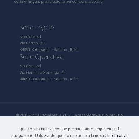
corsi di lingua, preparazione nei concorsi pubblici
Sede Legale
Notelseit srl
Via Serroni, 58
84091 Battipaglia - Salerno , Italia
Sede Operativa
Notelseit srl
Via Generale Gonzaga, 42
84091 Battipaglia - Salerno , Italia
© 2013 - 2026 Notelseit S.R.L.S. La tecnologia al tuo servizio.
Tutti i diritti riservati.
Sede Legale Via Serroni 58 - Battipaglia ( SA) - 84091 Tel: 0828
Questo sito utilizza cookie per migliorare l’esperienza di
1995972 Cell: 327 85 85 275
navigazione. Utilizzando questo sito accetti la nostra
Informativa