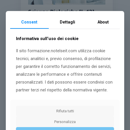
Scienze Biologiche [L-13]
Classe di Laurea
L-13 - Scienze
Consent
Dettagli
About
biologiche
Modalità di erogazione
INDIRIZZO
INNOVATIVO E SC BIO E SC NUTRIZIONE CON
Informativa sull’uso dei cookie
COLLEGE ANNUALE SENZA RESIDENZIALITÀ
Crediti:
180
CFU
Il sito formazione.notelseit.com utilizza cookie
Durata:
3 anni
tecnici, analitici e, previo consenso, di profilazione
per garantire il corretto funzionamento dei servizi,
analizzare le performance e offrire contenuti
personalizzati. I dati possono essere condivisi con
Dettagli corso
partner terzi nel rispetto della normativa vigente.
Rifiuta tutti
Personalizza