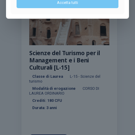
Accetta tutti
Scienze del Turismo per il
Management e i Beni
Culturali [L-15]
Classe di Laurea
L-15 - Scienze del
turismo
Modalità di erogazione
CORSO DI
LAUREA ORDINARIO
Crediti:
180
CFU
Durata:
3 anni