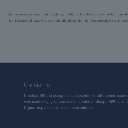
Le informazioni presenti in questa pagina hanno finalità esclusivamente informat
L’attivazione del corso è subordinata alle disposizioni dell’ente erogatore e/o al ra
Chi siamo
Notelseit SRLs si occupa di realizzazione di siti internet, ecom
web marketing, gestione server , domini e sviluppo APP, corsi d
lingua, preparazione nei concorsi pubblici