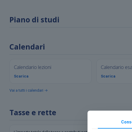
Piano di studi
Calendari
Calendario lezioni
Calendario es
Scarica
Scarica
Vai a tutti i calendari →
Tasse e rette
Cons