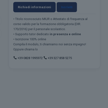
Richiedi informazioni
Iscriviti
• Titolo riconosciuto MIUR o Attestato di frequenza al
corso valido per la formazione obbligatoria (DIR.
170/2016) per il personale scolastico.
• Supporto tutor dedicato
in presenza e online
• Iscrizione 100% online
Compila il modulo, ti chiamiamo noi senza impegno!
Oppure chiama lo
+39 0828 1995972
+39 327 858 5275