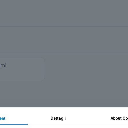
ami
ent
Dettagli
About
Co