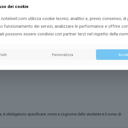
ite bonifico bancario o bollettino postale.
’uso dei cookie
.notelseit.com utilizza cookie tecnici, analitici e, previo consenso, di
tto funzionamento dei servizi, analizzare le performance e offrire co
dati possono essere condivisi con partner terzi nel rispetto della nor
 tutti
Personalizza
Accett
a, è obbligatorio specificare: nome e cognome dello studente e il corso di