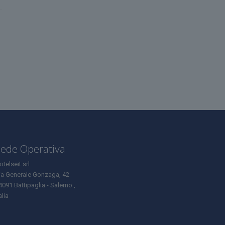
ede Operativa
otelseit srl
ia Generale Gonzaga, 42
4091 Battipaglia - Salerno ,
alia