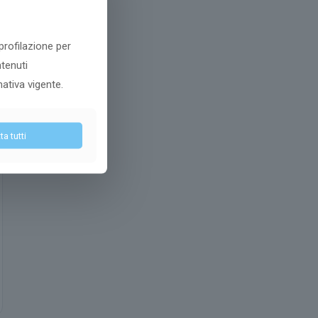
 profilazione per
ntenuti
mativa vigente.
a tutti