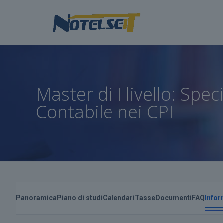
Master di I livello: Spe
Contabile nei CPI
Panoramica
Piano di studi
Calendari
Tasse
Documenti
FAQ
Infor