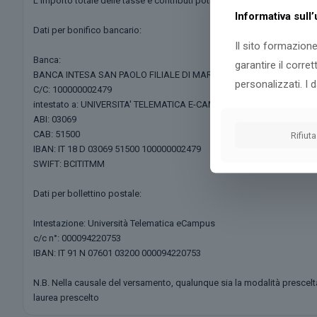
L’importo totale delle tasse e contributi potrà essere corrisposto tram
Informativa sull
Dati per bonifico bancario:
Il sito formazione
Banca:
garantire il corre
BANCA INTESA SAN PAOLO FILIALE DI MARIANO COMENSE
personalizzati. I 
C/C: 100000002479
intestato a: UNIVERSITA' TELEMATICA E-CAMPUS
ABI: 03069
CAB: 51500
Rifiuta
IBAN: IT 18 D 03069 51500 100000002479
SWIFT: BCITITMM
Dati per bollettino postale:
Intestazione: Università Telematica eCampus
c/c n°: 000094220753
IBAN: IT 91 N 07601 03200 000094220753
N.B. Nella causale del versamento, qualunque sia la modalità prescelt
laurea prescelto