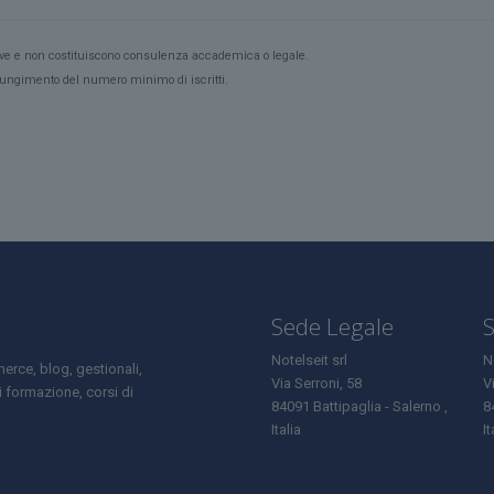
ive e non costituiscono consulenza accademica o legale.
ggiungimento del numero minimo di iscritti.
Sede Legale
S
Notelseit srl
N
merce, blog, gestionali,
Via Serroni, 58
V
i formazione, corsi di
84091 Battipaglia - Salerno ,
8
Italia
It