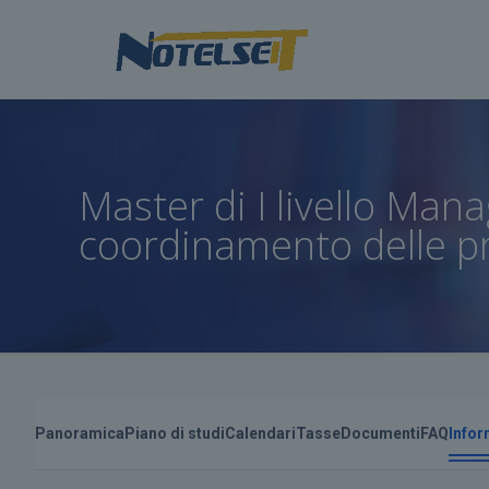
Master di I livello Man
coordinamento delle pr
Panoramica
Piano di studi
Calendari
Tasse
Documenti
FAQ
Infor