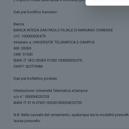
Dati per bonifico bancario:
Banca:
BANCA INTESA SAN PAOLO FILIALE DI MARIANO COMENSE
C/C: 100000002479
intestato a: UNIVERSITA' TELEMATICA E-CAMPUS
ABI: 03069
CAB: 51500
IBAN: IT 18 D 03069 51500 100000002479
SWIFT: BCITITMM
Dati per bollettino postale:
Intestazione: Università Telematica eCampus
c/c n°: 000094220753
IBAN: IT 91 N 07601 03200 000094220753
N.B. Nella causale del versamento, qualunque sia la modalità prescelt
laurea prescelto