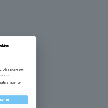
okies
 profilazione per
ntenuti
mativa vigente.
a tutti