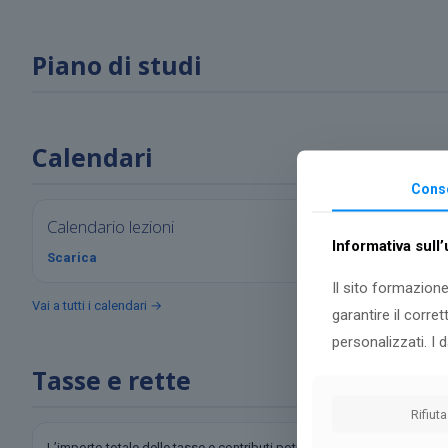
Piano di studi
Calendari
Cons
Calendario lezioni
Calendario es
Informativa sull
Scarica
Scarica
Il sito formazione
Vai a tutti i calendari →
garantire il corre
personalizzati. I 
Tasse e rette
Rifiuta
L’importo totale delle tasse e contributi potrà essere corrisposto tram