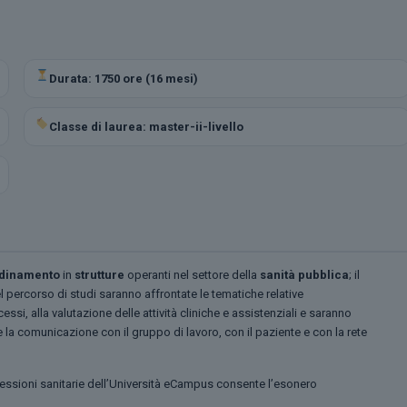
Durata: 1750 ore (16 mesi)
Classe di laurea: master-ii-livello
rdinamento
in
strutture
operanti nel settore della
sanità pubblica
; il
l percorso di studi saranno affrontate le tematiche relative
cessi, alla valutazione delle attività cliniche e assistenziali e saranno
e la comunicazione con il gruppo di lavoro, con il paziente e con la rete
essioni sanitarie dell’Università eCampus consente l’esonero