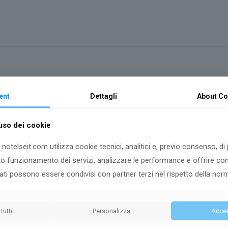
ent
Dettagli
About
Co
ami
’uso dei cookie
.notelseit.com utilizza cookie tecnici, analitici e, previo consenso, di
tto funzionamento dei servizi, analizzare le performance e offrire co
dati possono essere condivisi con partner terzi nel rispetto della nor
 tutti
Personalizza
Accett
ite bonifico bancario o bollettino postale.