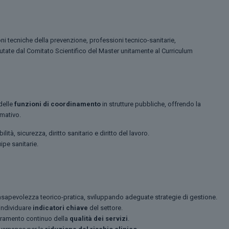
oni tecniche della prevenzione, professioni tecnico-sanitarie,
valutate dal Comitato Scientifico del Master unitamente al Curriculum
 delle
funzioni di coordinamento
in strutture pubbliche, offrendo la
rmativo.
ità, sicurezza, diritto sanitario e diritto del lavoro.
ipe sanitarie.
sapevolezza teorico-pratica, sviluppando adeguate strategie di gestione.
individuare
indicatori chiave
del settore.
oramento continuo della
qualità dei servizi
.