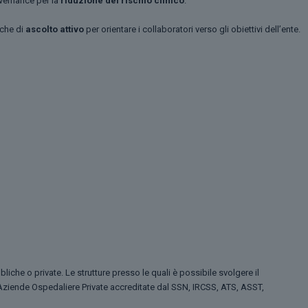
overnance per la
riduzione del rischio clinico
.
iche di
ascolto attivo
per orientare i collaboratori verso gli obiettivi dell’ente.
liche o private. Le strutture presso le quali è possibile svolgere il
ziende Ospedaliere Private accreditate dal SSN, IRCSS, ATS, ASST,