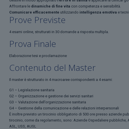
Gestire in modo appropriato
l’errore in sanità
e applicare la clinical g
Affrontare le
dinamiche di fine vita
con competenza e sensibilità.
Comunicare efficacemente
utilizzando
intelligenza emotiva
e tecn
Prove Previste
4 esami online, strutturati in 30 domande a risposta multipla.
Prova Finale
Elaborazione tesi e proclamazione
Contenuto del Master
Il master è strutturato in 4 macroaree corrispondenti a 4 esami:
G1 – Legislazione sanitaria
G2 – Organizzazione e gestione dei servizi sanitari
G3 – Valutazione dell’organizzazione sanitaria
G4 – Gestione della comunicazione e delle relazioni interpersonali
È inoltre previsto un tirocinio obbligatorio di 500 ore presso aziende pubb
tirocinio, come da regolamento, sono: Aziende Ospedaliere pubbliche, A
ASL, USS, AUSL