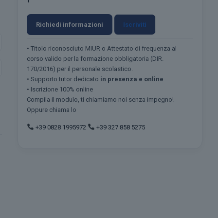
Richiedi informazioni
Iscriviti
• Titolo riconosciuto MIUR o Attestato di frequenza al
corso valido per la formazione obbligatoria (DIR.
170/2016) per il personale scolastico.
• Supporto tutor dedicato
in presenza e online
• Iscrizione 100% online
Compila il modulo, ti chiamiamo noi senza impegno!
Oppure chiama lo
+39 0828 1995972
+39 327 858 5275