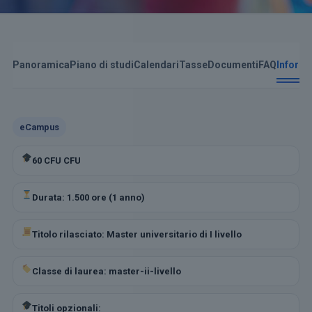
Panoramica
Piano di studi
Calendari
Tasse
Documenti
FAQ
Informa
eCampus
60 CFU CFU
Durata: 1.500 ore (1 anno)
Titolo rilasciato: Master universitario di I livello
Classe di laurea: master-ii-livello
Titoli opzionali: