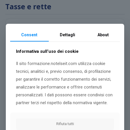
Tasse e rette
L’importo totale delle tasse e contributi potrà essere corrisposto
tramite bonifico bancario o bollettino postale.
Consent
Dettagli
About
Dati per bonifico bancario:
Informativa sull’uso dei cookie
Banca:
BANCA INTESA SAN PAOLO FILIALE DI MARIANO COMENSE
Il sito formazione.notelseit.com utilizza cookie
C/C: 100000002479
tecnici, analitici e, previo consenso, di profilazione
intestato a: UNIVERSITA' TELEMATICA E-CAMPUS
per garantire il corretto funzionamento dei servizi,
ABI: 03069
analizzare le performance e offrire contenuti
CAB: 51500
IBAN: IT 18 D 03069 51500 100000002479
personalizzati. I dati possono essere condivisi con
SWIFT: BCITITMM
partner terzi nel rispetto della normativa vigente.
Dati per bollettino postale:
Intestazione: Università Telematica eCampus
Rifiuta tutti
c/c n°: 000094220753