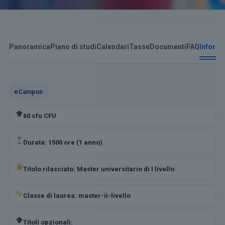
Panoramica
Piano di studi
Calendari
Tasse
Documenti
FAQ
Informa
eCampus
60 cfu CFU
Durata: 1500 ore (1 anno)
Titolo rilasciato: Master universitario di I livello
Classe di laurea: master-ii-livello
Titoli opzionali: