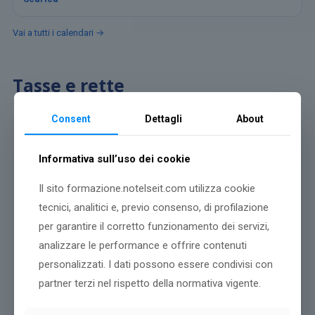
Vai a tutti i calendari →
Tasse e rette
Consent
Dettagli
About
L’importo totale delle tasse e contributi potrà essere corrisposto
tramite bonifico bancario o bollettino postale.
Informativa sull’uso dei cookie
Dati per bonifico bancario:
Il sito formazione.notelseit.com utilizza cookie
Banca:
tecnici, analitici e, previo consenso, di profilazione
BANCA INTESA SAN PAOLO FILIALE DI MARIANO COMENSE
per garantire il corretto funzionamento dei servizi,
C/C: 100000002479
analizzare le performance e offrire contenuti
intestato a: UNIVERSITA' TELEMATICA E-CAMPUS
personalizzati. I dati possono essere condivisi con
ABI: 03069
CAB: 51500
partner terzi nel rispetto della normativa vigente.
IBAN: IT 18 D 03069 51500 100000002479
SWIFT: BCITITMM