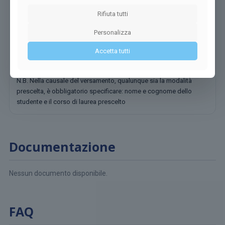
Rifiuta tutti
Dati per bollettino postale:
Personalizza
Intestazione: Università Telematica eCampus
c/c n°: 000094220753
Accetta tutti
IBAN: IT 91 N 07601 03200 000094220753
N.B. Nella causale del versamento, qualunque sia la modalità
prescelta, è obbligatorio specificare: nome e cognome dello
studente e il corso di laurea prescelto
Documentazione
Nessun documento disponibile.
FAQ