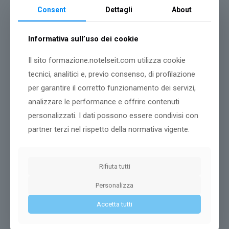
Consent
Dettagli
About
Informativa sull’uso dei cookie
Il sito formazione.notelseit.com utilizza cookie
tecnici, analitici e, previo consenso, di profilazione
per garantire il corretto funzionamento dei servizi,
analizzare le performance e offrire contenuti
personalizzati. I dati possono essere condivisi con
partner terzi nel rispetto della normativa vigente.
Funzioni avanzate di Microsoft
Powerpoint
Rifiuta tutti
Crea presentazioni belle da vedere, chiare, mirate per il
target e il pubblico, utilizzando i principi della
Personalizza
comunicazione efficace.
Accetta tutti
Read more