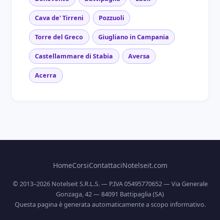
Cava de' Tirreni
Pozzuoli
Torre del Greco
Giugliano in Campania
Castellammare di Stabia
Aversa
Acerra
Home
Corsi
Contattaci
Notelseit.com
© 2013–2026 Notelseit S.R.L.S. — P.IVA 05495770652 — Via Generale
Gonzaga, 42 — 84091 Battipaglia (SA)
Questa pagina è generata automaticamente a scopo informativo.