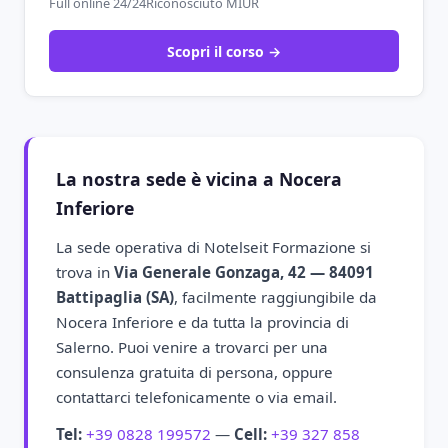
Full online 24/24
Riconosciuto MIUR
Scopri il corso →
La nostra sede è vicina a Nocera
Inferiore
La sede operativa di Notelseit Formazione si
trova in
Via Generale Gonzaga, 42 — 84091
Battipaglia (SA)
, facilmente raggiungibile da
Nocera Inferiore e da tutta la provincia di
Salerno. Puoi venire a trovarci per una
consulenza gratuita di persona, oppure
contattarci telefonicamente o via email.
Tel:
+39 0828 199572
—
Cell:
+39 327 858