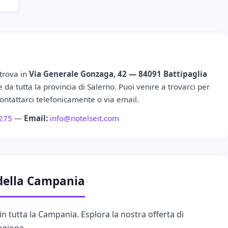
a
 trova in
Via Generale Gonzaga, 42 — 84091 Battipaglia
 da tutta la provincia di Salerno. Puoi venire a trovarci per
ontattarci telefonicamente o via email.
275
—
Email:
info@notelseit.com
 della Campania
n tutta la Campania. Esplora la nostra offerta di