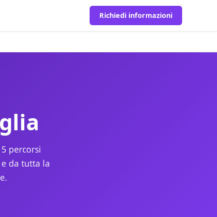
Richiedi informazioni
glia
15 percorsi
 e da tutta la
e.